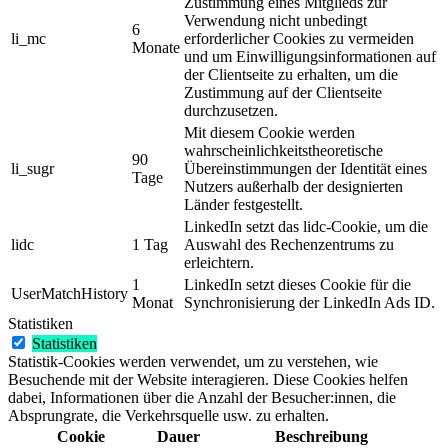
Zustimmung eines Mitglieds zur
Verwendung nicht unbedingt
6
li_mc
erforderlicher Cookies zu vermeiden
Monate
und um Einwilligungsinformationen auf
der Clientseite zu erhalten, um die
Zustimmung auf der Clientseite
durchzusetzen.
Mit diesem Cookie werden
wahrscheinlichkeitstheoretische
90
li_sugr
Übereinstimmungen der Identität eines
Tage
Nutzers außerhalb der designierten
Länder festgestellt.
LinkedIn setzt das lidc-Cookie, um die
lidc
1 Tag
Auswahl des Rechenzentrums zu
erleichtern.
1
LinkedIn setzt dieses Cookie für die
UserMatchHistory
Monat
Synchronisierung der LinkedIn Ads ID.
Statistiken
Statistiken
Statistik-Cookies werden verwendet, um zu verstehen, wie
Besuchende mit der Website interagieren. Diese Cookies helfen
dabei, Informationen über die Anzahl der Besucher:innen, die
Absprungrate, die Verkehrsquelle usw. zu erhalten.
Cookie
Dauer
Beschreibung