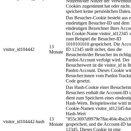
Nutzerin/der Nutzer der Verwendu
Cookies zugestimmt hat oder nicht.
speichert keine persönlichen Daten
Das Besucher-Cookie besteht aus e
eindeutigen Besucher-ID und dem
eindeutigen Bezeichner Ihres Acco
Im Cookie-Name visitor_id12345 
zum Beispiel die Besucher-ID
1010101010 gespeichert. Die Acco
13
visitor_id104442
ID 12345 stellt sicher, dass die
Monate
Besucherin/der Besucher im richti
Pardot-Account verfolgt wird. Der
Besucherwert ist die visitor_id in 
Pardot-Account. Dieses Cookie wir
Besucher:innen vom Pardot-Tracki
Code gesetzt.
Das Hash-Cookie einer Besucherin
Besuchers enthält die Account-ID 
dient zum Speichern eines eindeuti
Hash-Werts. Beispielsweise wird i
Cookie-Namen visitor_id12345-ha
Hash-Wert
13
"855c3697d9979e78ac404c4ba2c
visitor_id104442-hash
Monate
gespeichert, und die Account-ID la
12345. Dieses Cookie ist eine