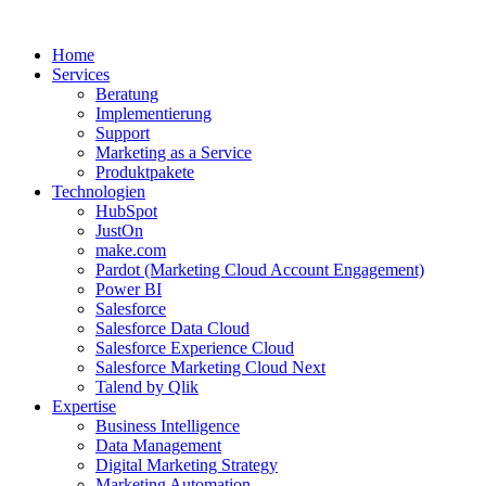
Zum
Inhalt
Home
wechseln
Services
Beratung
Implementierung
Support
Marketing as a Service
Produktpakete
Technologien
HubSpot
JustOn
make.com
Pardot (Marketing Cloud Account Engagement)
Power BI
Salesforce
Salesforce Data Cloud
Salesforce Experience Cloud
Salesforce Marketing Cloud Next
Talend by Qlik
Expertise
Business Intelligence
Data Management
Digital Marketing Strategy
Marketing Automation