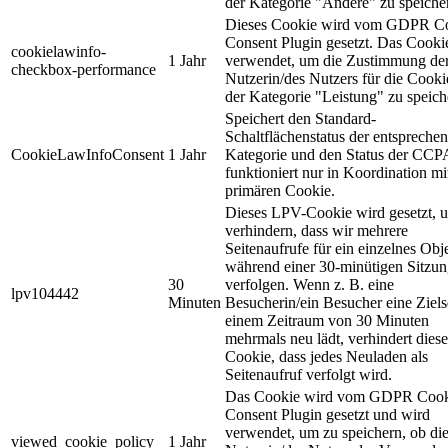
der Kategorie "Andere" zu speiche
Dieses Cookie wird vom GDPR C
Consent Plugin gesetzt. Das Cooki
cookielawinfo-
1 Jahr
verwendet, um die Zustimmung de
checkbox-performance
Nutzerin/des Nutzers für die Cooki
der Kategorie "Leistung" zu speich
Speichert den Standard-
Schaltflächenstatus der entspreche
CookieLawInfoConsent
1 Jahr
Kategorie und den Status der CCP
funktioniert nur in Koordination m
primären Cookie.
Dieses LPV-Cookie wird gesetzt, 
verhindern, dass wir mehrere
Seitenaufrufe für ein einzelnes Obj
während einer 30-minütigen Sitzu
30
verfolgen. Wenn z. B. eine
lpv104442
Minuten
Besucherin/ein Besucher eine Zielse
einem Zeitraum von 30 Minuten
mehrmals neu lädt, verhindert diese
Cookie, dass jedes Neuladen als
Seitenaufruf verfolgt wird.
Das Cookie wird vom GDPR Cook
Consent Plugin gesetzt und wird
verwendet, um zu speichern, ob di
viewed_cookie_policy
1 Jahr