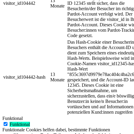
13
visitor_id104442
ID 12345 stellt sicher, dass die
Monate
Besucherin/der Besucher im richti
Pardot-Account verfolgt wird. Der
Besucherwert ist die visitor_id in 
Pardot-Account. Dieses Cookie wir
Besucher:innen vom Pardot-Tracki
Code gesetzt.
Das Hash-Cookie einer Besucherin
Besuchers enthält die Account-ID 
dient zum Speichern eines eindeuti
Hash-Werts. Beispielsweise wird i
Cookie-Namen visitor_id12345-ha
Hash-Wert
13
"855c3697d9979e78ac404c4ba2c
visitor_id104442-hash
Monate
gespeichert, und die Account-ID la
12345. Dieses Cookie ist eine
Sicherheitsmaßnahme, um
sicherzustellen, dass ein/e böswillig
Benutzer:in keine/n Besucher:in
vortäuschen und auf Informationen
potenziellen Kund:innen zugreifen
Funktional
Funktional
Funktionale Cookies helfen dabei, bestimmte Funktionen