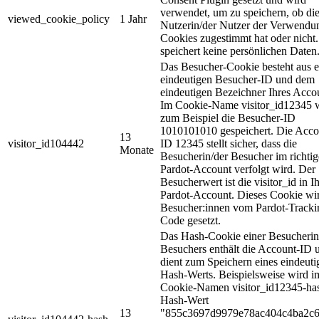
verwendet, um zu speichern, ob di
viewed_cookie_policy
1 Jahr
Nutzerin/der Nutzer der Verwendu
Cookies zugestimmt hat oder nicht.
speichert keine persönlichen Daten
Das Besucher-Cookie besteht aus e
eindeutigen Besucher-ID und dem
eindeutigen Bezeichner Ihres Acco
Im Cookie-Name visitor_id12345 
zum Beispiel die Besucher-ID
1010101010 gespeichert. Die Acco
13
visitor_id104442
ID 12345 stellt sicher, dass die
Monate
Besucherin/der Besucher im richti
Pardot-Account verfolgt wird. Der
Besucherwert ist die visitor_id in 
Pardot-Account. Dieses Cookie wir
Besucher:innen vom Pardot-Tracki
Code gesetzt.
Das Hash-Cookie einer Besucherin
Besuchers enthält die Account-ID 
dient zum Speichern eines eindeuti
Hash-Werts. Beispielsweise wird i
Cookie-Namen visitor_id12345-ha
Hash-Wert
13
"855c3697d9979e78ac404c4ba2c