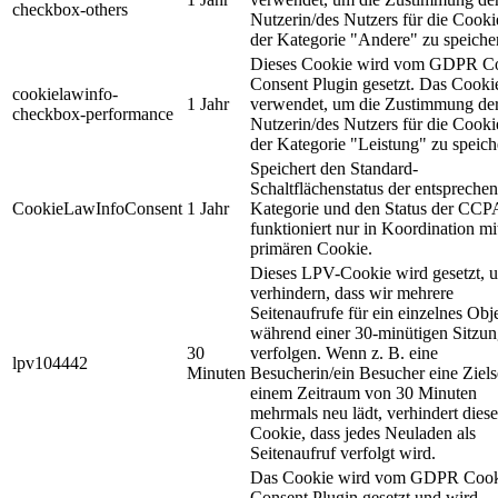
checkbox-others
Nutzerin/des Nutzers für die Cooki
der Kategorie "Andere" zu speiche
Dieses Cookie wird vom GDPR C
Consent Plugin gesetzt. Das Cooki
cookielawinfo-
1 Jahr
verwendet, um die Zustimmung de
checkbox-performance
Nutzerin/des Nutzers für die Cooki
der Kategorie "Leistung" zu speich
Speichert den Standard-
Schaltflächenstatus der entspreche
CookieLawInfoConsent
1 Jahr
Kategorie und den Status der CCP
funktioniert nur in Koordination m
primären Cookie.
Dieses LPV-Cookie wird gesetzt, 
verhindern, dass wir mehrere
Seitenaufrufe für ein einzelnes Obj
während einer 30-minütigen Sitzu
30
verfolgen. Wenn z. B. eine
lpv104442
Minuten
Besucherin/ein Besucher eine Zielse
einem Zeitraum von 30 Minuten
mehrmals neu lädt, verhindert diese
Cookie, dass jedes Neuladen als
Seitenaufruf verfolgt wird.
Das Cookie wird vom GDPR Cook
Consent Plugin gesetzt und wird