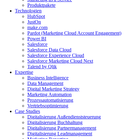
Produktpakete
Technologien
HubSpot
JustOn
make.com
Pardot (Marketing Cloud Account Engagement)
Power BI
Salesforce
Salesforce Data Cloud
Salesforce Experience Cloud
Salesforce Marketing Cloud Next
Talend by Qlik
Expertise
Business Intelligence
Data Management
Digital Marketing Strategy
Marketing Automation
Prozessautomatisierung
Vertriebsoptimierung
Case Studies
Digitalisierung Außendienststeuerung
Digitalisierung Buchhaltung
Digitalisierung Partnermanagement
Digitalisierung Leadmanagement