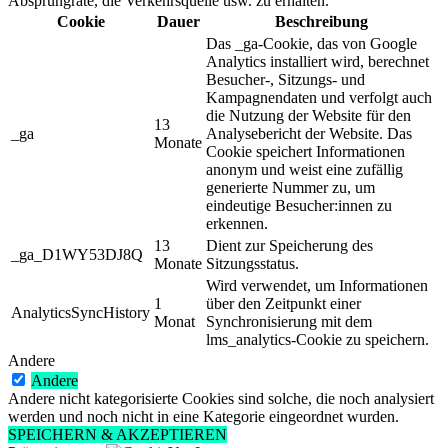
Absprungrate, die Verkehrsquelle usw. zu erhalten.
Cookie
Dauer
Beschreibung
Das _ga-Cookie, das von Google
Analytics installiert wird, berechnet
Besucher-, Sitzungs- und
Kampagnendaten und verfolgt auch
die Nutzung der Website für den
13
_ga
Analysebericht der Website. Das
Monate
Cookie speichert Informationen
anonym und weist eine zufällig
generierte Nummer zu, um
eindeutige Besucher:innen zu
erkennen.
13
Dient zur Speicherung des
_ga_D1WY53DJ8Q
Monate
Sitzungsstatus.
Wird verwendet, um Informationen
1
über den Zeitpunkt einer
AnalyticsSyncHistory
Monat
Synchronisierung mit dem
lms_analytics-Cookie zu speichern.
Andere
Andere
Andere nicht kategorisierte Cookies sind solche, die noch analysiert
werden und noch nicht in eine Kategorie eingeordnet wurden.
SPEICHERN & AKZEPTIEREN