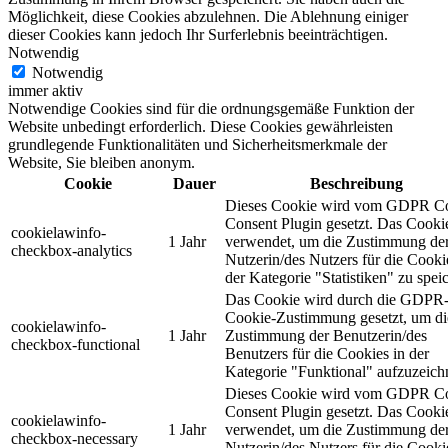
Möglichkeit, diese Cookies abzulehnen. Die Ablehnung einiger
dieser Cookies kann jedoch Ihr Surferlebnis beeinträchtigen.
Notwendig
Notwendig
immer aktiv
Notwendige Cookies sind für die ordnungsgemäße Funktion der
Website unbedingt erforderlich. Diese Cookies gewährleisten
grundlegende Funktionalitäten und Sicherheitsmerkmale der
Website, Sie bleiben anonym.
Cookie
Dauer
Beschreibung
Dieses Cookie wird vom GDPR C
Consent Plugin gesetzt. Das Cooki
cookielawinfo-
1 Jahr
verwendet, um die Zustimmung de
checkbox-analytics
Nutzerin/des Nutzers für die Cooki
der Kategorie "Statistiken" zu spei
Das Cookie wird durch die GDPR
Cookie-Zustimmung gesetzt, um di
cookielawinfo-
1 Jahr
Zustimmung der Benutzerin/des
checkbox-functional
Benutzers für die Cookies in der
Kategorie "Funktional" aufzuzeich
Dieses Cookie wird vom GDPR C
Consent Plugin gesetzt. Das Cooki
cookielawinfo-
1 Jahr
verwendet, um die Zustimmung de
checkbox-necessary
Nutzerin/des Nutzers für die Cooki