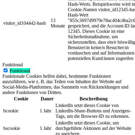
Hash-Werts. Beispielsweise wird i
Cookie-Namen visitor_id12345-ha
Hash-Wert
13
"855c3697d9979e78ac404c4ba2c
visitor_id104442-hash
Monate
gespeichert, und die Account-ID la
12345. Dieses Cookie ist eine
Sicherheitsmaßnahme, um
sicherzustellen, dass ein/e böswillig
Benutzer:in keine/n Besucher:in
vortäuschen und auf Informationen
potenziellen Kund:innen zugreifen
Funktional
Funktional
Funktionale Cookies helfen dabei, bestimmte Funktionen
auszuführen, wie z. B. das Teilen von Inhalten der Website auf
Social-Media-Plattformen, das Sammeln von Rückmeldungen und
andere Funktionen von Dritten.
Cookie
Dauer
Beschreibung
LinkedIn setzt dieses Cookie von
bcookie
1 Jahr
LinkedIn-Share-Buttons und Anzeigen-
Tags, um die Browser-ID zu erkennen.
LinkedIn setzt dieses Cookie, um
bscookie
1 Jahr
durchgeführte Aktionen auf der Website
zu speichern.