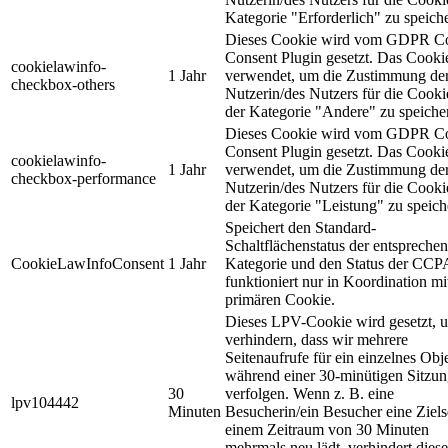
Kategorie "Erforderlich" zu speich
Dieses Cookie wird vom GDPR C
Consent Plugin gesetzt. Das Cooki
cookielawinfo-
1 Jahr
verwendet, um die Zustimmung de
checkbox-others
Nutzerin/des Nutzers für die Cooki
der Kategorie "Andere" zu speiche
Dieses Cookie wird vom GDPR C
Consent Plugin gesetzt. Das Cooki
cookielawinfo-
1 Jahr
verwendet, um die Zustimmung de
checkbox-performance
Nutzerin/des Nutzers für die Cooki
der Kategorie "Leistung" zu speich
Speichert den Standard-
Schaltflächenstatus der entspreche
CookieLawInfoConsent
1 Jahr
Kategorie und den Status der CCP
funktioniert nur in Koordination m
primären Cookie.
Dieses LPV-Cookie wird gesetzt, 
verhindern, dass wir mehrere
Seitenaufrufe für ein einzelnes Obj
während einer 30-minütigen Sitzu
30
verfolgen. Wenn z. B. eine
lpv104442
Minuten
Besucherin/ein Besucher eine Zielse
einem Zeitraum von 30 Minuten
mehrmals neu lädt, verhindert diese