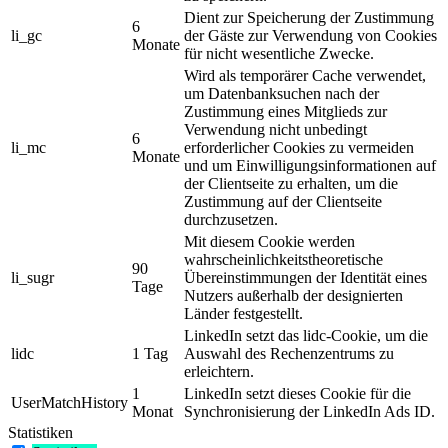
Dient zur Speicherung der Zustimmung
6
li_gc
der Gäste zur Verwendung von Cookies
Monate
für nicht wesentliche Zwecke.
Wird als temporärer Cache verwendet,
um Datenbanksuchen nach der
Zustimmung eines Mitglieds zur
Verwendung nicht unbedingt
6
li_mc
erforderlicher Cookies zu vermeiden
Monate
und um Einwilligungsinformationen auf
der Clientseite zu erhalten, um die
Zustimmung auf der Clientseite
durchzusetzen.
Mit diesem Cookie werden
wahrscheinlichkeitstheoretische
90
li_sugr
Übereinstimmungen der Identität eines
Tage
Nutzers außerhalb der designierten
Länder festgestellt.
LinkedIn setzt das lidc-Cookie, um die
lidc
1 Tag
Auswahl des Rechenzentrums zu
erleichtern.
1
LinkedIn setzt dieses Cookie für die
UserMatchHistory
Monat
Synchronisierung der LinkedIn Ads ID.
Statistiken