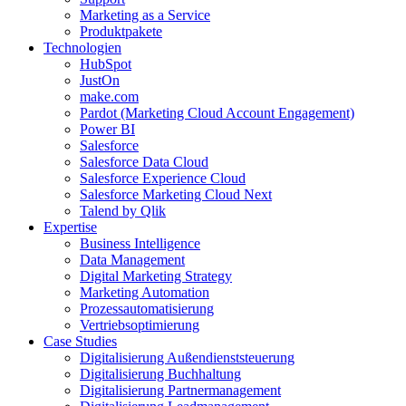
Marketing as a Service
Produktpakete
Technologien
HubSpot
JustOn
make.com
Pardot (Marketing Cloud Account Engagement)
Power BI
Salesforce
Salesforce Data Cloud
Salesforce Experience Cloud
Salesforce Marketing Cloud Next
Talend by Qlik
Expertise
Business Intelligence
Data Management
Digital Marketing Strategy
Marketing Automation
Prozessautomatisierung
Vertriebsoptimierung
Case Studies
Digitalisierung Außendienststeuerung
Digitalisierung Buchhaltung
Digitalisierung Partnermanagement