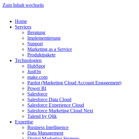
Zum Inhalt wechseln
Home
Services
Beratung
Implementierung
Support
Marketing as a Service
Produktpakete
Technologien
HubSpot
JustOn
make.com
Pardot (Marketing Cloud Account Engagement)
Power BI
Salesforce
Salesforce Data Cloud
Salesforce Experience Cloud
Salesforce Marketing Cloud Next
Talend by Qlik
Expertise
Business Intelligence
Data Management
Digital Marketing Strategy