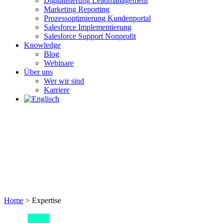
Digitalisierung Leadmanagement
Marketing Reporting
Prozessoptimierung Kundenportal
Salesforce Implementierung
Salesforce Support Nonprofit
Knowledge
Blog
Webinare
Über uns
Wer wir sind
Karriere
Home
>
Expertise