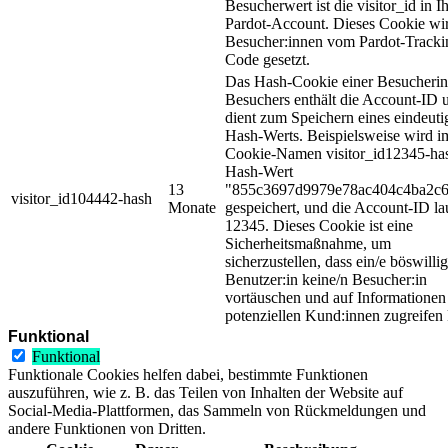
Besucherwert ist die visitor_id in 
Pardot-Account. Dieses Cookie wir
Besucher:innen vom Pardot-Tracki
Code gesetzt.
Das Hash-Cookie einer Besucherin
Besuchers enthält die Account-ID 
dient zum Speichern eines eindeuti
Hash-Werts. Beispielsweise wird i
Cookie-Namen visitor_id12345-ha
Hash-Wert
13
"855c3697d9979e78ac404c4ba2c
visitor_id104442-hash
Monate
gespeichert, und die Account-ID la
12345. Dieses Cookie ist eine
Sicherheitsmaßnahme, um
sicherzustellen, dass ein/e böswillig
Benutzer:in keine/n Besucher:in
vortäuschen und auf Informationen
potenziellen Kund:innen zugreifen
Funktional
Funktional
Funktionale Cookies helfen dabei, bestimmte Funktionen
auszuführen, wie z. B. das Teilen von Inhalten der Website auf
Social-Media-Plattformen, das Sammeln von Rückmeldungen und
andere Funktionen von Dritten.