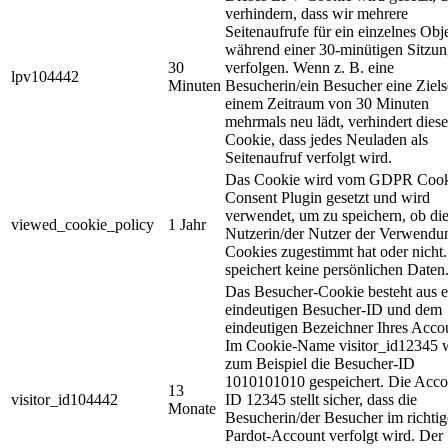
verhindern, dass wir mehrere
Seitenaufrufe für ein einzelnes Obj
während einer 30-minütigen Sitzu
30
verfolgen. Wenn z. B. eine
lpv104442
Minuten
Besucherin/ein Besucher eine Zielse
einem Zeitraum von 30 Minuten
mehrmals neu lädt, verhindert diese
Cookie, dass jedes Neuladen als
Seitenaufruf verfolgt wird.
Das Cookie wird vom GDPR Cook
Consent Plugin gesetzt und wird
verwendet, um zu speichern, ob di
viewed_cookie_policy
1 Jahr
Nutzerin/der Nutzer der Verwendu
Cookies zugestimmt hat oder nicht.
speichert keine persönlichen Daten
Das Besucher-Cookie besteht aus e
eindeutigen Besucher-ID und dem
eindeutigen Bezeichner Ihres Acco
Im Cookie-Name visitor_id12345 
zum Beispiel die Besucher-ID
1010101010 gespeichert. Die Acco
13
visitor_id104442
ID 12345 stellt sicher, dass die
Monate
Besucherin/der Besucher im richti
Pardot-Account verfolgt wird. Der