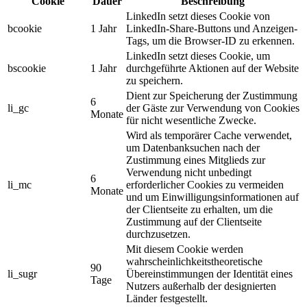
Cookie
Dauer
Beschreibung
LinkedIn setzt dieses Cookie von
bcookie
1 Jahr
LinkedIn-Share-Buttons und Anzeigen-
Tags, um die Browser-ID zu erkennen.
LinkedIn setzt dieses Cookie, um
bscookie
1 Jahr
durchgeführte Aktionen auf der Website
zu speichern.
Dient zur Speicherung der Zustimmung
6
li_gc
der Gäste zur Verwendung von Cookies
Monate
für nicht wesentliche Zwecke.
Wird als temporärer Cache verwendet,
um Datenbanksuchen nach der
Zustimmung eines Mitglieds zur
Verwendung nicht unbedingt
6
li_mc
erforderlicher Cookies zu vermeiden
Monate
und um Einwilligungsinformationen auf
der Clientseite zu erhalten, um die
Zustimmung auf der Clientseite
durchzusetzen.
Mit diesem Cookie werden
wahrscheinlichkeitstheoretische
90
li_sugr
Übereinstimmungen der Identität eines
Tage
Nutzers außerhalb der designierten
Länder festgestellt.