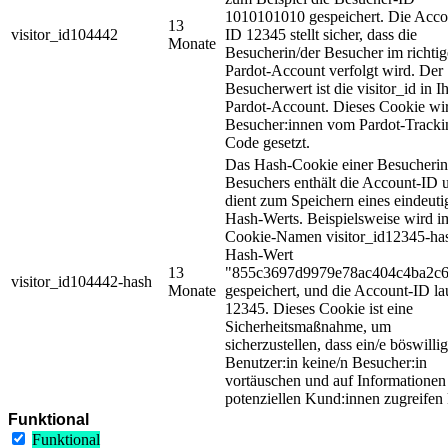
1010101010 gespeichert. Die Acco
13
visitor_id104442
ID 12345 stellt sicher, dass die
Monate
Besucherin/der Besucher im richti
Pardot-Account verfolgt wird. Der
Besucherwert ist die visitor_id in 
Pardot-Account. Dieses Cookie wir
Besucher:innen vom Pardot-Tracki
Code gesetzt.
Das Hash-Cookie einer Besucherin
Besuchers enthält die Account-ID 
dient zum Speichern eines eindeuti
Hash-Werts. Beispielsweise wird i
Cookie-Namen visitor_id12345-ha
Hash-Wert
13
"855c3697d9979e78ac404c4ba2c
visitor_id104442-hash
Monate
gespeichert, und die Account-ID la
12345. Dieses Cookie ist eine
Sicherheitsmaßnahme, um
sicherzustellen, dass ein/e böswillig
Benutzer:in keine/n Besucher:in
vortäuschen und auf Informationen
potenziellen Kund:innen zugreifen
Funktional
Funktional