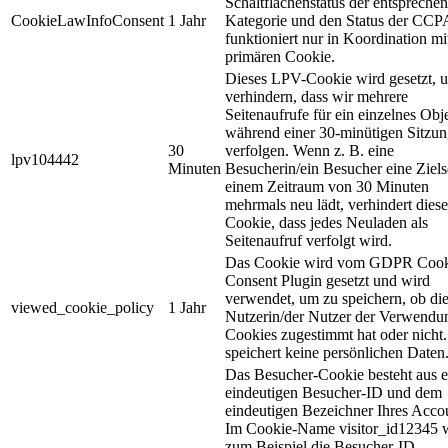
Schaltflächenstatus der entspreche
CookieLawInfoConsent
1 Jahr
Kategorie und den Status der CCP
funktioniert nur in Koordination m
primären Cookie.
Dieses LPV-Cookie wird gesetzt, 
verhindern, dass wir mehrere
Seitenaufrufe für ein einzelnes Obj
während einer 30-minütigen Sitzu
30
verfolgen. Wenn z. B. eine
lpv104442
Minuten
Besucherin/ein Besucher eine Zielse
einem Zeitraum von 30 Minuten
mehrmals neu lädt, verhindert diese
Cookie, dass jedes Neuladen als
Seitenaufruf verfolgt wird.
Das Cookie wird vom GDPR Cook
Consent Plugin gesetzt und wird
verwendet, um zu speichern, ob di
viewed_cookie_policy
1 Jahr
Nutzerin/der Nutzer der Verwendu
Cookies zugestimmt hat oder nicht.
speichert keine persönlichen Daten
Das Besucher-Cookie besteht aus e
eindeutigen Besucher-ID und dem
eindeutigen Bezeichner Ihres Acco
Im Cookie-Name visitor_id12345 
zum Beispiel die Besucher-ID