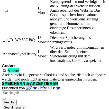
Kampagnendaten und verfolgt auch
die Nutzung der Website für den
13
_ga
Analysebericht der Website. Das
Monate
Cookie speichert Informationen
anonym und weist eine zufällig
generierte Nummer zu, um
eindeutige Besucher:innen zu
erkennen.
13
Dient zur Speicherung des
_ga_D1WY53DJ8Q
Monate
Sitzungsstatus.
Wird verwendet, um Informationen
1
über den Zeitpunkt einer
AnalyticsSyncHistory
Monat
Synchronisierung mit dem
lms_analytics-Cookie zu speichern.
Andere
Andere
Andere nicht kategorisierte Cookies sind solche, die noch analysiert
werden und noch nicht in eine Kategorie eingeordnet wurden.
SPEICHERN & AKZEPTIEREN
Präsentiert von
Search
...
Results
See all results