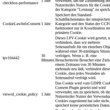
1 Jahr
verwendet, um die Zustimmung de
checkbox-performance
Nutzerin/des Nutzers für die Cooki
der Kategorie "Leistung" zu speich
Speichert den Standard-
Schaltflächenstatus der entspreche
CookieLawInfoConsent
1 Jahr
Kategorie und den Status der CCP
funktioniert nur in Koordination m
primären Cookie.
Dieses LPV-Cookie wird gesetzt, 
verhindern, dass wir mehrere
Seitenaufrufe für ein einzelnes Obj
während einer 30-minütigen Sitzu
30
verfolgen. Wenn z. B. eine
lpv104442
Minuten
Besucherin/ein Besucher eine Zielse
einem Zeitraum von 30 Minuten
mehrmals neu lädt, verhindert diese
Cookie, dass jedes Neuladen als
Seitenaufruf verfolgt wird.
Das Cookie wird vom GDPR Cook
Consent Plugin gesetzt und wird
verwendet, um zu speichern, ob di
viewed_cookie_policy
1 Jahr
Nutzerin/der Nutzer der Verwendu
Cookies zugestimmt hat oder nicht.
speichert keine persönlichen Daten