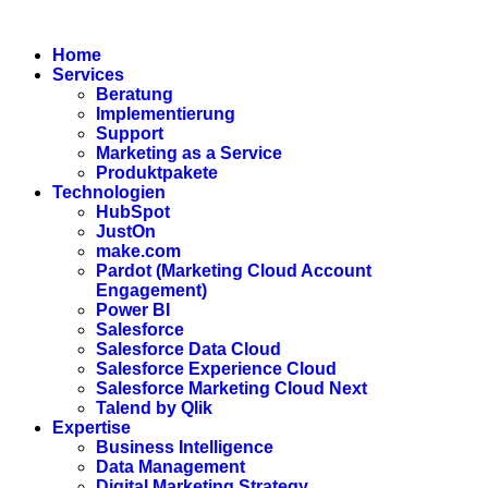
Zum
Inhalt
Home
wechseln
Services
Beratung
Implementierung
Support
Marketing as a Service
Produktpakete
Technologien
HubSpot
JustOn
make.com
Pardot (Marketing Cloud Account
Engagement)
Power BI
Salesforce
Salesforce Data Cloud
Salesforce Experience Cloud
Salesforce Marketing Cloud Next
Talend by Qlik
Expertise
Business Intelligence
Data Management
Digital Marketing Strategy