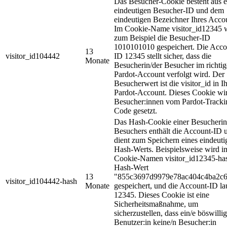
Das Besucher-Cookie besteht aus e
eindeutigen Besucher-ID und dem
eindeutigen Bezeichner Ihres Acco
Im Cookie-Name visitor_id12345 
zum Beispiel die Besucher-ID
1010101010 gespeichert. Die Acco
13
visitor_id104442
ID 12345 stellt sicher, dass die
Monate
Besucherin/der Besucher im richti
Pardot-Account verfolgt wird. Der
Besucherwert ist die visitor_id in 
Pardot-Account. Dieses Cookie wir
Besucher:innen vom Pardot-Tracki
Code gesetzt.
Das Hash-Cookie einer Besucherin
Besuchers enthält die Account-ID 
dient zum Speichern eines eindeuti
Hash-Werts. Beispielsweise wird i
Cookie-Namen visitor_id12345-ha
Hash-Wert
13
"855c3697d9979e78ac404c4ba2c
visitor_id104442-hash
Monate
gespeichert, und die Account-ID la
12345. Dieses Cookie ist eine
Sicherheitsmaßnahme, um
sicherzustellen, dass ein/e böswillig
Benutzer:in keine/n Besucher:in