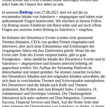
jede/r hatte die Chance live dabei zu sein.
In unserem
Beitrag
vom 27.08.2021 sind wir auf die zu
erwartenden Inhalte von Salesforce + eingegangen und haben erste
aufkommende Fragen beantwortet. Wir möchten in diesem Follow
Up Beitrag unsere Eindrücke mit Ihnen teilen und auf noch offene
Fragen aus unserem ersten Beitrag zu Salesforce + eingehen.
Im Rahmen des Dreamforce Events wurden viele spannende
Themen diskutiert, CEOs von großen Firmen eingeladen und
interviewt, aber auch neue Erkenntnisse und Erfahrungen des
vergangenen Jahres mit den Zuhörenden geteilt. Wenn Sie das
Event oder Teile des Events verpasst haben, gibt es gute
Neuigkeiten – denn sämtliche Inhalte des Dreamforce Events sind in
Salesforce + abgespeichert und können jederzeit beliebig oft
angeschaut werden. Der Aufbau der Streaming Plattform ist
überschaubar und simpel gestaltet. Sie können zunächst zwischen
den Dreamforce Inhalten und den originalen Inhalten auswählen, die
sich dann in verschiedene Themen und Schwerpunkte untergliedern.
Bei Dreamforce sind die Inhalte nach Rolle und Themen
strukturiert. Bei Rollen sind zum Beispiel Sales, Commerce, IT,
Administrator und Developer vertreten. Die Themengebiete
fokussieren sich unter anderem auf Data Integration, Customer
Success, Financial Services und Slack. Auf der Home Seite sind
unter anderem die Originalserien von Salesforce zu finden, in denen