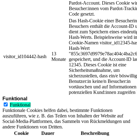
Pardot-Account. Dieses Cookie wir
Besucher:innen vom Pardot-Tracki
Code gesetzt.
Das Hash-Cookie einer Besucherin
Besuchers enthält die Account-ID 
dient zum Speichern eines eindeuti
Hash-Werts. Beispielsweise wird i
Cookie-Namen visitor_id12345-ha
Hash-Wert
13
"855c3697d9979e78ac404c4ba2c
visitor_id104442-hash
Monate
gespeichert, und die Account-ID la
12345. Dieses Cookie ist eine
Sicherheitsmaßnahme, um
sicherzustellen, dass ein/e böswillig
Benutzer:in keine/n Besucher:in
vortäuschen und auf Informationen
potenziellen Kund:innen zugreifen
Funktional
Funktional
Funktionale Cookies helfen dabei, bestimmte Funktionen
auszuführen, wie z. B. das Teilen von Inhalten der Website auf
Social-Media-Plattformen, das Sammeln von Rückmeldungen und
andere Funktionen von Dritten.
Cookie
Dauer
Beschreibung