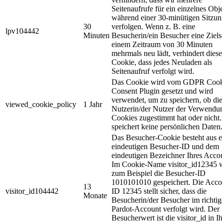
Seitenaufrufe für ein einzelnes Obj
während einer 30-minütigen Sitzu
30
verfolgen. Wenn z. B. eine
lpv104442
Minuten
Besucherin/ein Besucher eine Zielse
einem Zeitraum von 30 Minuten
mehrmals neu lädt, verhindert diese
Cookie, dass jedes Neuladen als
Seitenaufruf verfolgt wird.
Das Cookie wird vom GDPR Cook
Consent Plugin gesetzt und wird
verwendet, um zu speichern, ob di
viewed_cookie_policy
1 Jahr
Nutzerin/der Nutzer der Verwendu
Cookies zugestimmt hat oder nicht.
speichert keine persönlichen Daten
Das Besucher-Cookie besteht aus e
eindeutigen Besucher-ID und dem
eindeutigen Bezeichner Ihres Acco
Im Cookie-Name visitor_id12345 
zum Beispiel die Besucher-ID
1010101010 gespeichert. Die Acco
13
visitor_id104442
ID 12345 stellt sicher, dass die
Monate
Besucherin/der Besucher im richti
Pardot-Account verfolgt wird. Der
Besucherwert ist die visitor_id in 