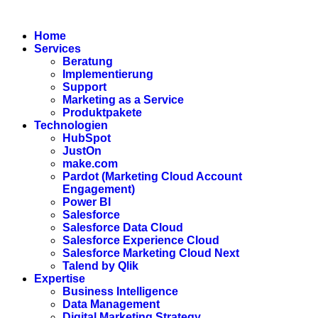
Zum
Inhalt
Home
wechseln
Services
Beratung
Implementierung
Support
Marketing as a Service
Produktpakete
Technologien
HubSpot
JustOn
make.com
Pardot (Marketing Cloud Account
Engagement)
Power BI
Salesforce
Salesforce Data Cloud
Salesforce Experience Cloud
Salesforce Marketing Cloud Next
Talend by Qlik
Expertise
Business Intelligence
Data Management
Digital Marketing Strategy