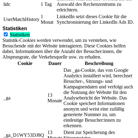
lidc
1 Tag
Auswahl des Rechenzentrums zu
erleichtern.
1
LinkedIn setzt dieses Cookie für die
UserMatchHistory
Monat
Synchronisierung der LinkedIn Ads ID.
Statistiken
Statistiken
Statistik-Cookies werden verwendet, um zu verstehen, wie
Besuchende mit der Website interagieren. Diese Cookies helfen
dabei, Informationen über die Anzahl der Besucher:innen, die
Absprungrate, die Verkehrsquelle usw. zu erhalten.
Cookie
Dauer
Beschreibung
Das _ga-Cookie, das von Google
Analytics installiert wird, berechnet
Besucher-, Sitzungs- und
Kampagnendaten und verfolgt auch
die Nutzung der Website für den
13
_ga
Analysebericht der Website. Das
Monate
Cookie speichert Informationen
anonym und weist eine zufällig
generierte Nummer zu, um
eindeutige Besucher:innen zu
erkennen.
13
Dient zur Speicherung des
_ga_D1WY53DJ8Q
Monate
Sitzungsstatus.