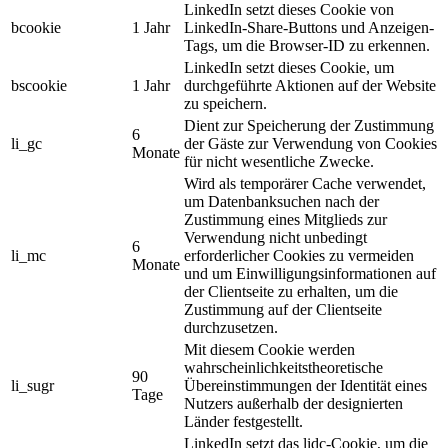
LinkedIn setzt dieses Cookie von
bcookie
1 Jahr
LinkedIn-Share-Buttons und Anzeigen-
Tags, um die Browser-ID zu erkennen.
LinkedIn setzt dieses Cookie, um
bscookie
1 Jahr
durchgeführte Aktionen auf der Website
zu speichern.
Dient zur Speicherung der Zustimmung
6
li_gc
der Gäste zur Verwendung von Cookies
Monate
für nicht wesentliche Zwecke.
Wird als temporärer Cache verwendet,
um Datenbanksuchen nach der
Zustimmung eines Mitglieds zur
Verwendung nicht unbedingt
6
li_mc
erforderlicher Cookies zu vermeiden
Monate
und um Einwilligungsinformationen auf
der Clientseite zu erhalten, um die
Zustimmung auf der Clientseite
durchzusetzen.
Mit diesem Cookie werden
wahrscheinlichkeitstheoretische
90
li_sugr
Übereinstimmungen der Identität eines
Tage
Nutzers außerhalb der designierten
Länder festgestellt.
LinkedIn setzt das lidc-Cookie, um die