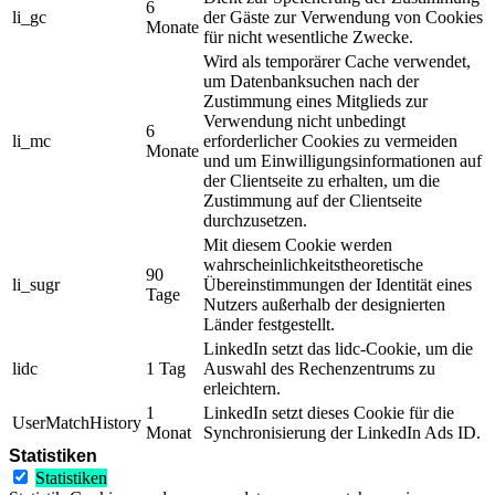
6
li_gc
der Gäste zur Verwendung von Cookies
Monate
für nicht wesentliche Zwecke.
Wird als temporärer Cache verwendet,
um Datenbanksuchen nach der
Zustimmung eines Mitglieds zur
Verwendung nicht unbedingt
6
li_mc
erforderlicher Cookies zu vermeiden
Monate
und um Einwilligungsinformationen auf
der Clientseite zu erhalten, um die
Zustimmung auf der Clientseite
durchzusetzen.
Mit diesem Cookie werden
wahrscheinlichkeitstheoretische
90
li_sugr
Übereinstimmungen der Identität eines
Tage
Nutzers außerhalb der designierten
Länder festgestellt.
LinkedIn setzt das lidc-Cookie, um die
lidc
1 Tag
Auswahl des Rechenzentrums zu
erleichtern.
1
LinkedIn setzt dieses Cookie für die
UserMatchHistory
Monat
Synchronisierung der LinkedIn Ads ID.
Statistiken
Statistiken