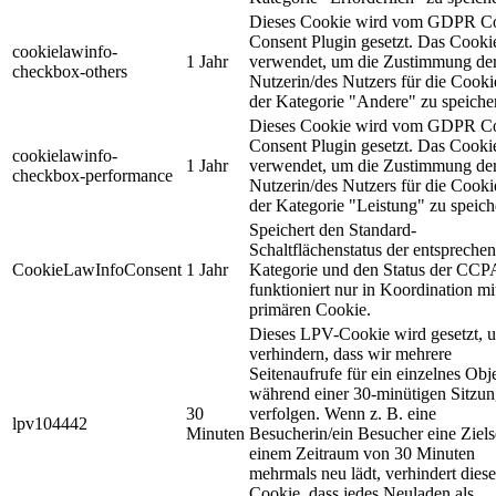
Dieses Cookie wird vom GDPR C
Consent Plugin gesetzt. Das Cooki
cookielawinfo-
1 Jahr
verwendet, um die Zustimmung de
checkbox-others
Nutzerin/des Nutzers für die Cooki
der Kategorie "Andere" zu speiche
Dieses Cookie wird vom GDPR C
Consent Plugin gesetzt. Das Cooki
cookielawinfo-
1 Jahr
verwendet, um die Zustimmung de
checkbox-performance
Nutzerin/des Nutzers für die Cooki
der Kategorie "Leistung" zu speich
Speichert den Standard-
Schaltflächenstatus der entspreche
CookieLawInfoConsent
1 Jahr
Kategorie und den Status der CCP
funktioniert nur in Koordination m
primären Cookie.
Dieses LPV-Cookie wird gesetzt, 
verhindern, dass wir mehrere
Seitenaufrufe für ein einzelnes Obj
während einer 30-minütigen Sitzu
30
verfolgen. Wenn z. B. eine
lpv104442
Minuten
Besucherin/ein Besucher eine Zielse
einem Zeitraum von 30 Minuten
mehrmals neu lädt, verhindert diese
Cookie, dass jedes Neuladen als