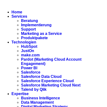
Zum
Inhalt
Home
wechseln
Services
Beratung
Implementierung
Support
Marketing as a Service
Produktpakete
Technologien
HubSpot
JustOn
make.com
Pardot (Marketing Cloud Account
Engagement)
Power BI
Salesforce
Salesforce Data Cloud
Salesforce Experience Cloud
Salesforce Marketing Cloud Next
Talend by Qlik
Expertise
Business Intelligence
Data Management
Digital Marketing Strategy