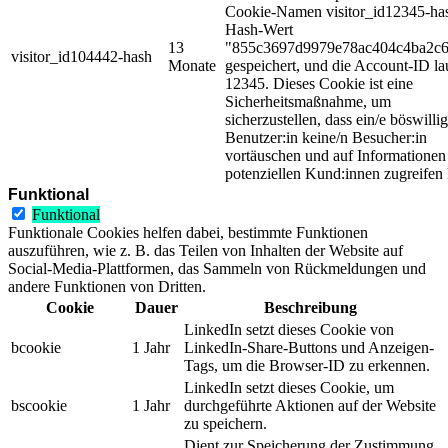
Cookie-Namen visitor_id12345-ha
Hash-Wert
13
"855c3697d9979e78ac404c4ba2c
visitor_id104442-hash
Monate
gespeichert, und die Account-ID la
12345. Dieses Cookie ist eine
Sicherheitsmaßnahme, um
sicherzustellen, dass ein/e böswillig
Benutzer:in keine/n Besucher:in
vortäuschen und auf Informationen
potenziellen Kund:innen zugreifen
Funktional
Funktional
Funktionale Cookies helfen dabei, bestimmte Funktionen
auszuführen, wie z. B. das Teilen von Inhalten der Website auf
Social-Media-Plattformen, das Sammeln von Rückmeldungen und
andere Funktionen von Dritten.
Cookie
Dauer
Beschreibung
LinkedIn setzt dieses Cookie von
bcookie
1 Jahr
LinkedIn-Share-Buttons und Anzeigen-
Tags, um die Browser-ID zu erkennen.
LinkedIn setzt dieses Cookie, um
bscookie
1 Jahr
durchgeführte Aktionen auf der Website
zu speichern.
Dient zur Speicherung der Zustimmung