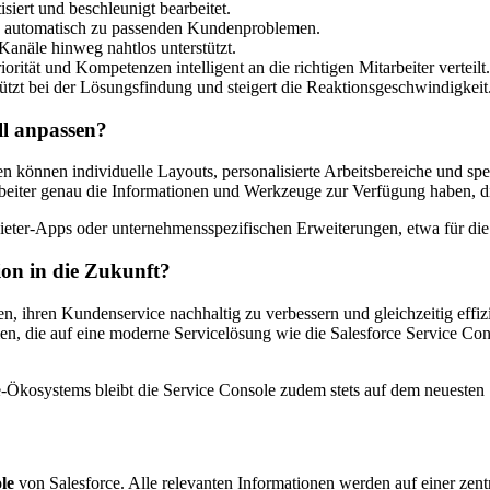
iert und beschleunigt bearbeitet.
n automatisch zu passenden Kundenproblemen.
anäle hinweg nahtlos unterstützt.
ität und Kompetenzen intelligent an die richtigen Mitarbeiter verteilt.
tützt bei der Lösungsfindung und steigert die Reaktionsgeschwindigkeit
ell anpassen?
 können individuelle Layouts, personalisierte Arbeitsbereiche und spez
arbeiter genau die Informationen und Werkzeuge zur Verfügung haben, di
ttanbieter-Apps oder unternehmensspezifischen Erweiterungen, etwa fü
tion in die Zukunft?
n, ihren Kundenservice nachhaltig zu verbessern und gleichzeitig effi
, die auf eine moderne Servicelösung wie die Salesforce Service Cons
ce-Ökosystems bleibt die Service Console zudem stets auf dem neuest
le
von Salesforce. Alle relevanten Informationen werden auf einer zentr