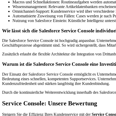
Macros und Schnellaktionen: Routineaufgaben werden automatis
Wissensmanagement: Relevante Artikeldatenbanken erscheine
Omnichannel-Support: Kundenservice wird über verschiedene K
Automatisierte Zuweisung von Fällen: Cases werden je nach Prior
Nutzung von Salesforce Einstein: Künstliche Intelligenz unters
Wie lässt sich die Salesforce Service Console individu
Die Salesforce Service Console ist hochgradig anpassbar. Unternehmen
Geschäftsprozesse abgestimmt sind. So wird sichergestellt, dass Mit
Zusätzlich erlaubt die flexible Architektur die Integration von Dri
Warum ist die Salesforce Service Console eine Investi
Der Einsatz der Salesforce Service Console ermöglicht es Unternehme
Bedeutung eines schnellen, kompetenten Supportservices. Unternehmen
Kundenzufriedenheit und stärken langfristig ihre Kundenbindung.
Durch die kontinuierliche Weiterentwicklung innerhalb des Salesfor
Service Console: Unsere Bewertung
Steigern Sie die Effizienz Ihres Kundenservice mit der
Service Conso