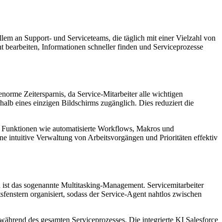
allem an Support- und Serviceteams, die täglich mit einer Vielzahl von
nt bearbeiten, Informationen schneller finden und Serviceprozesse
norme Zeitersparnis, da Service-Mitarbeiter alle wichtigen
halb eines einzigen Bildschirms zugänglich. Dies reduziert die
te Funktionen wie automatisierte Workflows, Makros und
e intuitive Verwaltung von Arbeitsvorgängen und Prioritäten effektiv
en ist das sogenannte Multitasking-Management. Servicemitarbeiter
fenstern organisiert, sodass der Service-Agent nahtlos zwischen
während des gesamten Serviceprozesses. Die integrierte KI Salesforce