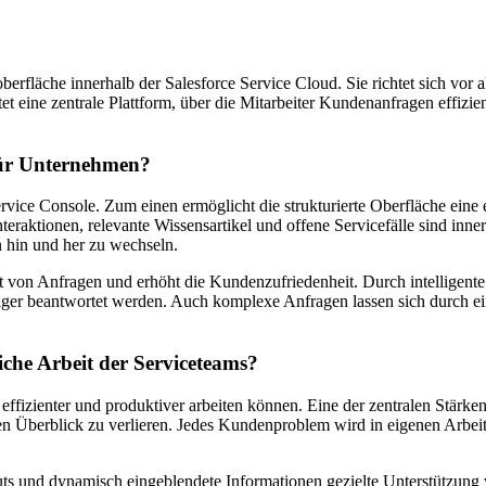
berfläche innerhalb der Salesforce Service Cloud. Sie richtet sich vor 
t eine zentrale Plattform, über die Mitarbeiter Kundenanfragen effizie
 für Unternehmen?
vice Console. Zum einen ermöglicht die strukturierte Oberfläche eine e
raktionen, relevante Wissensartikel und offene Servicefälle sind inner
hin und her zu wechseln.
it von Anfragen und erhöht die Kundenzufriedenheit. Durch intelligen
ger beantwortet werden. Auch komplexe Anfragen lassen sich durch ein
liche Arbeit der Serviceteams?
 effizienter und produktiver arbeiten können. Eine der zentralen Stärk
n Überblick zu verlieren. Jedes Kundenproblem wird in eigenen Arbeits
ts und dynamisch eingeblendete Informationen gezielte Unterstützung 