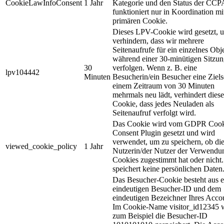
CookieLawInfoConsent
1 Jahr
Kategorie und den Status der CCP
funktioniert nur in Koordination m
primären Cookie.
Dieses LPV-Cookie wird gesetzt, 
verhindern, dass wir mehrere
Seitenaufrufe für ein einzelnes Obj
während einer 30-minütigen Sitzu
30
verfolgen. Wenn z. B. eine
lpv104442
Minuten
Besucherin/ein Besucher eine Zielse
einem Zeitraum von 30 Minuten
mehrmals neu lädt, verhindert diese
Cookie, dass jedes Neuladen als
Seitenaufruf verfolgt wird.
Das Cookie wird vom GDPR Cook
Consent Plugin gesetzt und wird
verwendet, um zu speichern, ob di
viewed_cookie_policy
1 Jahr
Nutzerin/der Nutzer der Verwendu
Cookies zugestimmt hat oder nicht.
speichert keine persönlichen Daten
Das Besucher-Cookie besteht aus e
eindeutigen Besucher-ID und dem
eindeutigen Bezeichner Ihres Acco
Im Cookie-Name visitor_id12345 
zum Beispiel die Besucher-ID