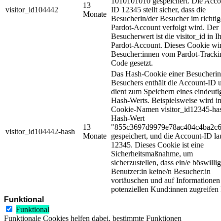
1010101010 gespeichert. Die Acco
13
visitor_id104442
ID 12345 stellt sicher, dass die
Monate
Besucherin/der Besucher im richti
Pardot-Account verfolgt wird. Der
Besucherwert ist die visitor_id in 
Pardot-Account. Dieses Cookie wir
Besucher:innen vom Pardot-Tracki
Code gesetzt.
Das Hash-Cookie einer Besucherin
Besuchers enthält die Account-ID 
dient zum Speichern eines eindeuti
Hash-Werts. Beispielsweise wird i
Cookie-Namen visitor_id12345-ha
Hash-Wert
13
"855c3697d9979e78ac404c4ba2c
visitor_id104442-hash
Monate
gespeichert, und die Account-ID la
12345. Dieses Cookie ist eine
Sicherheitsmaßnahme, um
sicherzustellen, dass ein/e böswillig
Benutzer:in keine/n Besucher:in
vortäuschen und auf Informationen
potenziellen Kund:innen zugreifen
Funktional
Funktional
Funktionale Cookies helfen dabei, bestimmte Funktionen