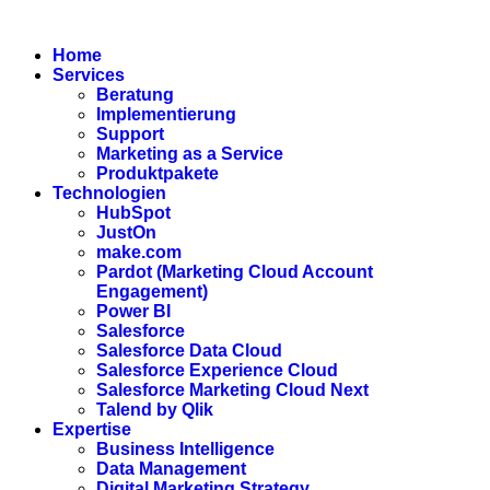
Zum
Inhalt
Home
wechseln
Services
Beratung
Implementierung
Support
Marketing as a Service
Produktpakete
Technologien
HubSpot
JustOn
make.com
Pardot (Marketing Cloud Account
Engagement)
Power BI
Salesforce
Salesforce Data Cloud
Salesforce Experience Cloud
Salesforce Marketing Cloud Next
Talend by Qlik
Expertise
Business Intelligence
Data Management
Digital Marketing Strategy