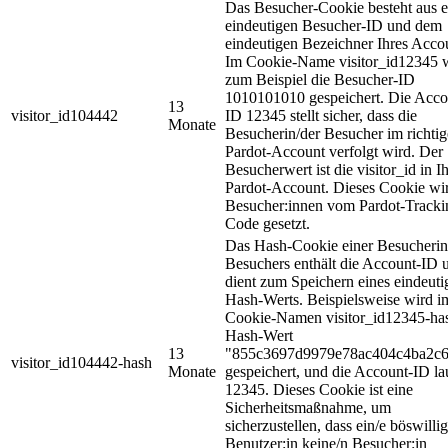
Das Besucher-Cookie besteht aus e
eindeutigen Besucher-ID und dem
eindeutigen Bezeichner Ihres Acco
Im Cookie-Name visitor_id12345 
zum Beispiel die Besucher-ID
1010101010 gespeichert. Die Acco
13
visitor_id104442
ID 12345 stellt sicher, dass die
Monate
Besucherin/der Besucher im richti
Pardot-Account verfolgt wird. Der
Besucherwert ist die visitor_id in 
Pardot-Account. Dieses Cookie wir
Besucher:innen vom Pardot-Tracki
Code gesetzt.
Das Hash-Cookie einer Besucherin
Besuchers enthält die Account-ID 
dient zum Speichern eines eindeuti
Hash-Werts. Beispielsweise wird i
Cookie-Namen visitor_id12345-ha
Hash-Wert
13
"855c3697d9979e78ac404c4ba2c
visitor_id104442-hash
Monate
gespeichert, und die Account-ID la
12345. Dieses Cookie ist eine
Sicherheitsmaßnahme, um
sicherzustellen, dass ein/e böswillig
Benutzer:in keine/n Besucher:in