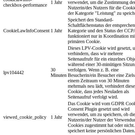
1 Jahr
verwendet, um die Zustimmung de
checkbox-performance
Nutzerin/des Nutzers für die Cooki
der Kategorie "Leistung" zu speich
Speichert den Standard-
Schaltflächenstatus der entspreche
CookieLawInfoConsent
1 Jahr
Kategorie und den Status der CCP
funktioniert nur in Koordination m
primären Cookie.
Dieses LPV-Cookie wird gesetzt, 
verhindern, dass wir mehrere
Seitenaufrufe für ein einzelnes Obj
während einer 30-minütigen Sitzu
30
verfolgen. Wenn z. B. eine
lpv104442
Minuten
Besucherin/ein Besucher eine Zielse
einem Zeitraum von 30 Minuten
mehrmals neu lädt, verhindert diese
Cookie, dass jedes Neuladen als
Seitenaufruf verfolgt wird.
Das Cookie wird vom GDPR Cook
Consent Plugin gesetzt und wird
verwendet, um zu speichern, ob di
viewed_cookie_policy
1 Jahr
Nutzerin/der Nutzer der Verwendu
Cookies zugestimmt hat oder nicht.
speichert keine persönlichen Daten