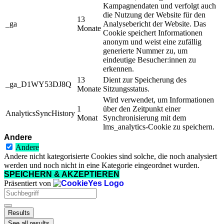
Kampagnendaten und verfolgt auch
die Nutzung der Website für den
13
_ga
Analysebericht der Website. Das
Monate
Cookie speichert Informationen
anonym und weist eine zufällig
generierte Nummer zu, um
eindeutige Besucher:innen zu
erkennen.
13
Dient zur Speicherung des
_ga_D1WY53DJ8Q
Monate
Sitzungsstatus.
Wird verwendet, um Informationen
1
über den Zeitpunkt einer
AnalyticsSyncHistory
Monat
Synchronisierung mit dem
lms_analytics-Cookie zu speichern.
Andere
Andere
Andere nicht kategorisierte Cookies sind solche, die noch analysiert
werden und noch nicht in eine Kategorie eingeordnet wurden.
SPEICHERN & AKZEPTIEREN
Präsentiert von
Search
...
Results
See all results