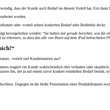
notwendig, dass der Kunde auch Bedarf an diesem Vorteil hat. Erst dann
arbeitet werden.
eature oder -vorteil seinen konkreten Bedarf oder Bedürfnis deckt.
olgt hevorgehoben werden: “
Sie haben mir gerade berichtet, was für e
l zu erkennen, so dass das alle von Ihnen auf dem iPad betrachteten Ph
mich!“
ature, -vorteil und Kundennutzen aus?
ures reagiert ein Kunde wahrscheinlich eher verhalten oder skeptisch, 
tzens hin, der ja auf einem zuvor konkret ermittelten Bedarf beruht, s
abschluss. Dagegen ist die bloße Präsentation eines Produktfeatures no