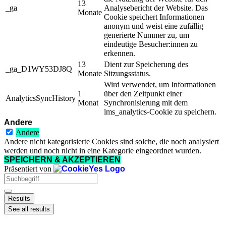
13
_ga
Analysebericht der Website. Das
Monate
Cookie speichert Informationen
anonym und weist eine zufällig
generierte Nummer zu, um
eindeutige Besucher:innen zu
erkennen.
13
Dient zur Speicherung des
_ga_D1WY53DJ8Q
Monate
Sitzungsstatus.
Wird verwendet, um Informationen
1
über den Zeitpunkt einer
AnalyticsSyncHistory
Monat
Synchronisierung mit dem
lms_analytics-Cookie zu speichern.
Andere
Andere
Andere nicht kategorisierte Cookies sind solche, die noch analysiert
werden und noch nicht in eine Kategorie eingeordnet wurden.
SPEICHERN & AKZEPTIEREN
Präsentiert von
Search
...
Results
See all results