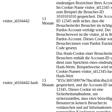
eindeutigen Bezeichner Ihres Acco
Im Cookie-Name visitor_id12345 
zum Beispiel die Besucher-ID
1010101010 gespeichert. Die Acco
13
visitor_id104442
ID 12345 stellt sicher, dass die
Monate
Besucherin/der Besucher im richti
Pardot-Account verfolgt wird. Der
Besucherwert ist die visitor_id in 
Pardot-Account. Dieses Cookie wir
Besucher:innen vom Pardot-Tracki
Code gesetzt.
Das Hash-Cookie einer Besucherin
Besuchers enthält die Account-ID 
dient zum Speichern eines eindeuti
Hash-Werts. Beispielsweise wird i
Cookie-Namen visitor_id12345-ha
Hash-Wert
13
"855c3697d9979e78ac404c4ba2c
visitor_id104442-hash
Monate
gespeichert, und die Account-ID la
12345. Dieses Cookie ist eine
Sicherheitsmaßnahme, um
sicherzustellen, dass ein/e böswillig
Benutzer:in keine/n Besucher:in
vortäuschen und auf Informationen
potenziellen Kund:innen zugreifen