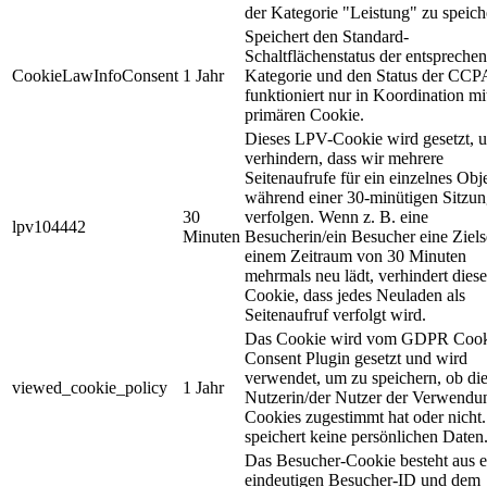
der Kategorie "Leistung" zu speich
Speichert den Standard-
Schaltflächenstatus der entspreche
CookieLawInfoConsent
1 Jahr
Kategorie und den Status der CCP
funktioniert nur in Koordination m
primären Cookie.
Dieses LPV-Cookie wird gesetzt, 
verhindern, dass wir mehrere
Seitenaufrufe für ein einzelnes Obj
während einer 30-minütigen Sitzu
30
verfolgen. Wenn z. B. eine
lpv104442
Minuten
Besucherin/ein Besucher eine Zielse
einem Zeitraum von 30 Minuten
mehrmals neu lädt, verhindert diese
Cookie, dass jedes Neuladen als
Seitenaufruf verfolgt wird.
Das Cookie wird vom GDPR Cook
Consent Plugin gesetzt und wird
verwendet, um zu speichern, ob di
viewed_cookie_policy
1 Jahr
Nutzerin/der Nutzer der Verwendu
Cookies zugestimmt hat oder nicht.
speichert keine persönlichen Daten
Das Besucher-Cookie besteht aus e
eindeutigen Besucher-ID und dem