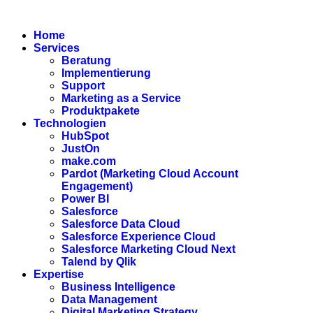
Zum
Inhalt
Home
wechseln
Services
Beratung
Implementierung
Support
Marketing as a Service
Produktpakete
Technologien
HubSpot
JustOn
make.com
Pardot (Marketing Cloud Account
Engagement)
Power BI
Salesforce
Salesforce Data Cloud
Salesforce Experience Cloud
Salesforce Marketing Cloud Next
Talend by Qlik
Expertise
Business Intelligence
Data Management
Digital Marketing Strategy